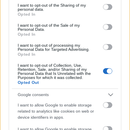
not limited to your visit or usage behaviour. You may click to
I want to opt-out of the Sharing of my
personal data.
grant or deny consent to Google and its third-party tags to
Opted In
use your data for below specified purposes in below Google
consent section.
I want to opt-out of the Sale of my
Personal Data.
Opted In
I want to opt-out of processing my
Personal Data for Targeted Advertising.
Opted In
DOBRY SŁOWNIK
I want to opt-out of Collection, Use,
Retention, Sale, and/or Sharing of my
SŁOWNIK
Personal Data that Is Unrelated with the
Purposes for which it was collected.
OFERTA
Opted Out
PROGRAM PARTNERSKI
ZAPISZ SIĘ NA NEWSLETTER
Google consents
O NAS
I want to allow Google to enable storage
BLOG
related to analytics like cookies on web or
device identifiers in apps.
I want to allow Google to enable storage