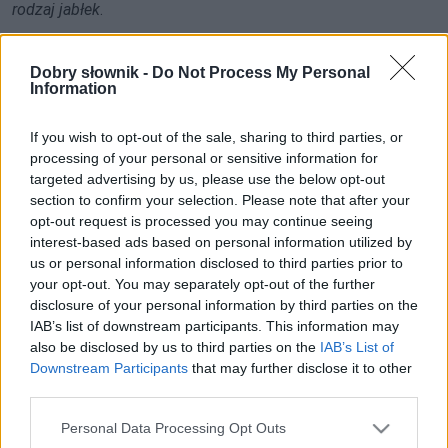
rodzaj jabłek
.
Można by twierdzić, że
Dobry słownik -
Do Not Process My Personal
Information
If you wish to opt-out of the sale, sharing to third parties, or
Pełna treść tego i 283 pozostałych artykułów w
processing of your personal or sensitive information for
Słowniku interpunkcyjnym dostępna wyłącznie
targeted advertising by us, please use the below opt-out
w abonamencie Pro
.
section to confirm your selection. Please note that after your
opt-out request is processed you may continue seeing
interest-based ads based on personal information utilized by
SPRAWDŹ
us or personal information disclosed to third parties prior to
your opt-out. You may separately opt-out of the further
disclosure of your personal information by third parties on the
IAB’s list of downstream participants. This information may
also be disclosed by us to third parties on the
IAB’s List of
Downstream Participants
that may further disclose it to other
third parties.
Please note that this website/app uses one or more Google
Personal Data Processing Opt Outs
services and may gather and store information including but