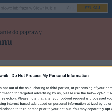
é ü ą
SZUKAJ
anie do poprawy
anu
 korektorowi. Opisujemy go w artykule
wnik -
Do Not Process My Personal Information
z
który
. Tutaj zaś przyjrzymy się jednemu
stąpić zaimek
jaki
zaimkiem
który
?
to opt-out of the sale, sharing to third parties, or processing of your per
formation for targeted advertising by us, please use the below opt-out s
r selection. Please note that after your opt-out request is processed y
eing interest-based ads based on personal information utilized by us or
tałych artykułów w Słowniku
disclosed to third parties prior to your opt-out. You may separately opt-