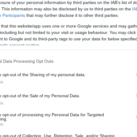
losure of your personal information by third parties on the IAB’s list of
yłącznie
w abonamencie Pro
.
. This information may also be disclosed by us to third parties on the
IA
Participants
that may further disclose it to other third parties.
WDŹ
 that this website/app uses one or more Google services and may gath
including but not limited to your visit or usage behaviour. You may click 
 to Google and its third-party tags to use your data for below specifi
ogle consent section.
l Data Processing Opt Outs
o opt-out of the Sharing of my personal data.
In
o opt-out of the Sale of my Personal Data.
In
to opt-out of processing my Personal Data for Targeted
ing.
In
o opt-out of Collection, Use, Retention, Sale, and/or Sharing