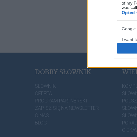
of my P
was col
Opted 
Google 
I want t
web or d
I want t
DOBRY SŁOWNIK
WIE
I want t
authenti
SŁOWNIK
KOMP
OFERTA
SŁOWN
PROGRAM PARTNERSKI
POLS
ZAPISZ SIĘ NA NEWSLETTER
SŁOWN
O NAS
SŁOWN
BLOG
PORAD
CIEKA