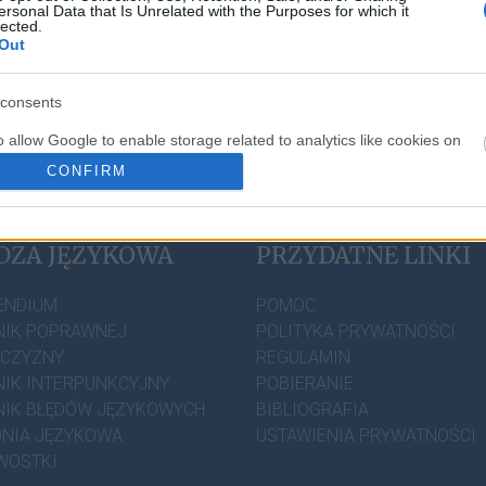
ersonal Data that Is Unrelated with the Purposes for which it
lected.
Out
consents
o allow Google to enable storage related to analytics like cookies on
evice identifiers in apps.
CONFIRM
o allow Google to enable storage related to personalization.
DZA JĘZYKOWA
PRZYDATNE LINKI
o allow Google to enable storage related to security, including
cation functionality and fraud prevention, and other user protection.
ENDIUM
POMOC
IK POPRAWNEJ
POLITYKA PRYWATNOŚCI
ZCZYZNY
REGULAMIN
IK INTERPUNKCYJNY
POBIERANIE
IK BŁĘDÓW JĘZYKOWYCH
BIBLIOGRAFIA
NIA JĘZYKOWA
USTAWIENIA PRYWATNOŚCI
WOSTKI