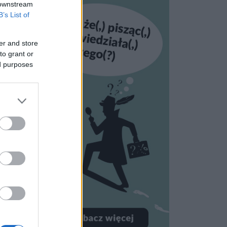
 downstream
B’s List of
er and store
to grant or
ed purposes