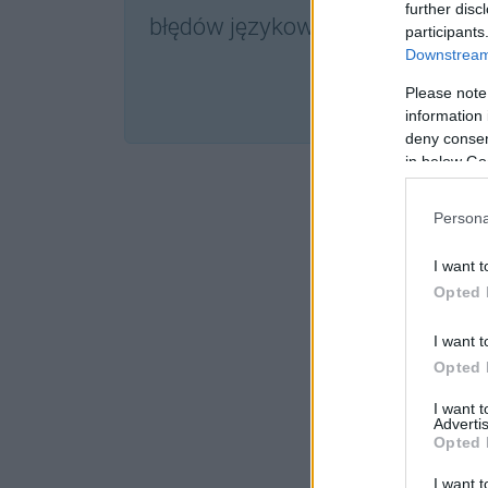
further disc
błędów językowych dostępna w
participants
Downstream 
SPRA
Please note
information 
deny consent
in below Go
Persona
I want t
Opted 
I want t
Opted 
I want 
Advertis
Opted 
I want t