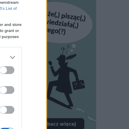
 downstream
B’s List of
er and store
to grant or
ed purposes