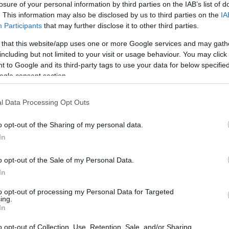
ocznie. W przypadku naszego miasta
losure of your personal information by third parties on the IAB’s list of
e się na 36 288 km.
. This information may also be disclosed by us to third parties on the
IA
Participants
that may further disclose it to other third parties.
 that this website/app uses one or more Google services and may gath
including but not limited to your visit or usage behaviour. You may click 
 to Google and its third-party tags to use your data for below specifi
ogle consent section.
tałych artykułów w Słowniku
l Data Processing Opt Outs
yłącznie
w abonamencie Pro
.
o opt-out of the Sharing of my personal data.
WDŹ
In
o opt-out of the Sale of my Personal Data.
In
to opt-out of processing my Personal Data for Targeted
ing.
In
o opt-out of Collection, Use, Retention, Sale, and/or Sharing