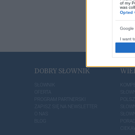
of my P
was col
Opted 
Google 
I want t
web or d
I want t
DOBRY SŁOWNIK
WIE
I want t
authenti
SŁOWNIK
KOMP
OFERTA
SŁOWN
PROGRAM PARTNERSKI
POLS
ZAPISZ SIĘ NA NEWSLETTER
SŁOWN
O NAS
SŁOWN
BLOG
PORAD
CIEKA