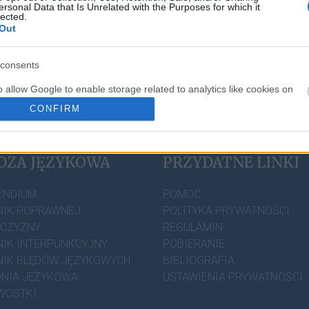
ersonal Data that Is Unrelated with the Purposes for which it
lected.
Out
consents
o allow Google to enable storage related to analytics like cookies on
evice identifiers in apps.
CONFIRM
o allow Google to enable storage related to personalization.
DZA JĘZYKOWA
PRZYDATNE LINKI
o allow Google to enable storage related to security, including
cation functionality and fraud prevention, and other user protection.
ENDIUM
POMOC
IK POPRAWNEJ
POLITYKA PRYWATNOŚCI
ZCZYZNY
REGULAMIN
IK INTERPUNKCYJNY
POBIERANIE
IK BŁĘDÓW JĘZYKOWYCH
BIBLIOGRAFIA
NIA JĘZYKOWA
USTAWIENIA PRYWATNOŚCI
WOSTKI