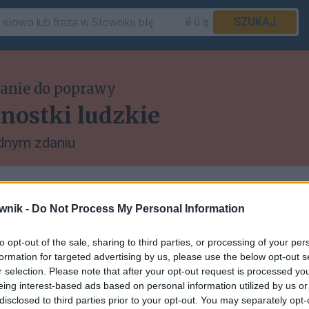
é ü ą
SZUKAJ
anie do poprawy
dnostki ludzkie
dnym zdaniu
ewnym momencie tak głęboko wchodzi w
wnik -
Do Not Process My Personal Information
co do tego, jaki jest zakres ich władzy i
yczaje językowe czy nie? Na przykład gdy
to opt-out of the sale, sharing to third parties, or processing of your per
być jednolicie skracane, np.
kilometr — km
.
formation for targeted advertising by us, please use the below opt-out s
r selection. Please note that after your opt-out request is processed y
eing interest-based ads based on personal information utilized by us or
disclosed to third parties prior to your opt-out. You may separately opt-