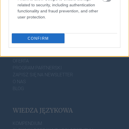
related to security, including authentication
functionality and fraud prevention, and other
user protection.
CONFIRM
DOBRY SŁOWNIK
SŁOWNIK
OFERTA
PROGRAM PARTNERSKI
ZAPISZ SIĘ NA NEWSLETTER
O NAS
BLOG
WIEDZA JĘZYKOWA
KOMPENDIUM