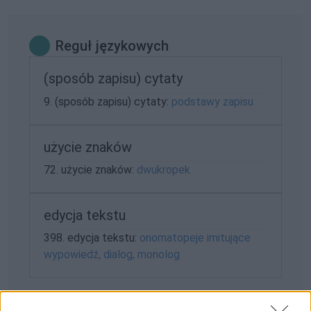
Reguł językowych
(sposób zapisu) cytaty
9. (sposób zapisu) cytaty:
podstawy zapisu
użycie znaków
72. użycie znaków:
dwukropek
edycja tekstu
398. edycja tekstu:
onomatopeje imitujące
wypowiedź, dialog, monolog