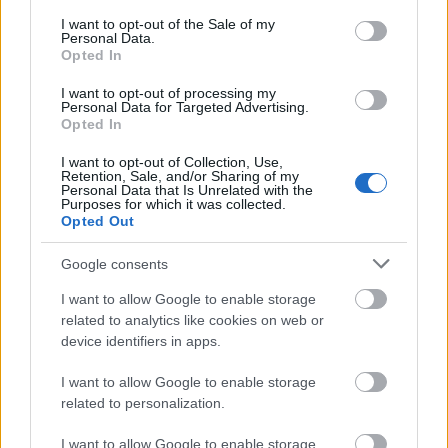
Słownika interpunkcyjnego
consent section.
I want to opt-out of the Sale of my
Personal Data.
Nie po to stawiamy przecinek...
— Przecinek
Opted In
w okolicach
nie po to
I want to opt-out of processing my
Przecinek i przecinek
— Kiedy stawiamy
Personal Data for Targeted Advertising.
przecinek przed
i
Opted In
Przed i nie stawiamy przecinka, i to nigdy!
—
I want to opt-out of Collection, Use,
Wyrażenie
i to
a przecinek
Retention, Sale, and/or Sharing of my
Personal Data that Is Unrelated with the
Purposes for which it was collected.
Opted Out
Google consents
Jeśli nie znalazłeś tego, czego szukałeś, możesz
zgłosić to
I want to allow Google to enable storage
tutaj
.
related to analytics like cookies on web or
device identifiers in apps.
I want to allow Google to enable storage
related to personalization.
I want to allow Google to enable storage