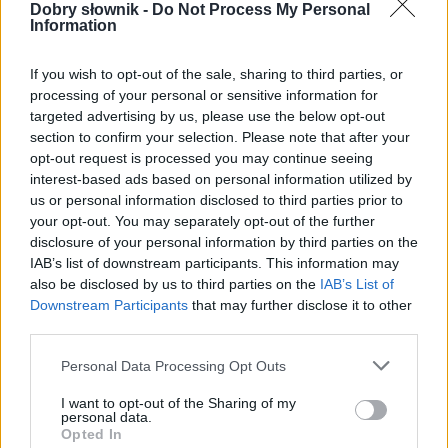
Dobry słownik -
Do Not Process My Personal
Słownika poprawnej polszczyzny
Information
Cisza przed burzą w oku cyklonu
— być w oku
If you wish to opt-out of the sale, sharing to third parties, or
cyklonu
processing of your personal or sensitive information for
targeted advertising by us, please use the below opt-out
Co brzmi w trzcinie?
— Historia jażdża
section to confirm your selection. Please note that after your
Jak czytać metaforę kagańca
— Jeszcze o
opt-out request is processed you may continue seeing
przymiotniku
kagańcowy
interest-based ads based on personal information utilized by
us or personal information disclosed to third parties prior to
Muszkieterzy o kowbojach
— Forma
your opt-out. You may separately opt-out of the further
czasownika a podmiot szeregowy z
każdy
disclosure of your personal information by third parties on the
Przy dźwiękach kilku
lut…
— Lutnia w
IAB’s list of downstream participants. This information may
dopełniaczu liczby mnogiej
also be disclosed by us to third parties on the
IAB’s List of
Downstream Participants
that may further disclose it to other
third parties.
Pokaż więcej artykułów
Please note that this website/app uses one or more Google
Personal Data Processing Opt Outs
services and may gather and store information including but
not limited to your visit or usage behaviour. You may click to
I want to opt-out of the Sharing of my
personal data.
grant or deny consent to Google and its third-party tags to
Opted In
use your data for below specified purposes in below Google