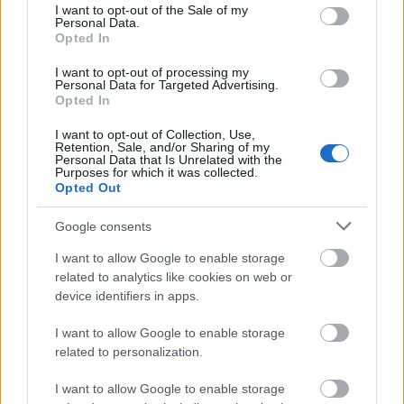
Słownika interpunkcyjnego
consent section.
I want to opt-out of the Sale of my
Personal Data.
Opted In
Czy stawiamy przecinek przed
niżeliby
i
niźliby
?
— O przecinku przed
niżeliby
i
niźliby
I want to opt-out of processing my
Personal Data for Targeted Advertising.
Czy stawiamy przecinek przed
acz
? A za nim?
Opted In
— O przecinku przed
acz
i po
acz
I want to opt-out of Collection, Use,
Czy stawiamy przecinek przed
aniżeliby
?
— O
Retention, Sale, and/or Sharing of my
Personal Data that Is Unrelated with the
przecinku przed
aniżeliby
Purposes for which it was collected.
Czy stawiamy przecinek przed
co do
?
— O
Opted Out
przecinku przed
co do
Google consents
Czy stawiamy przecinek przed
lub raczej
?
—
O przecinku przed
lub raczej
I want to allow Google to enable storage
related to analytics like cookies on web or
device identifiers in apps.
Pokaż więcej artykułów
I want to allow Google to enable storage
related to personalization.
I want to allow Google to enable storage