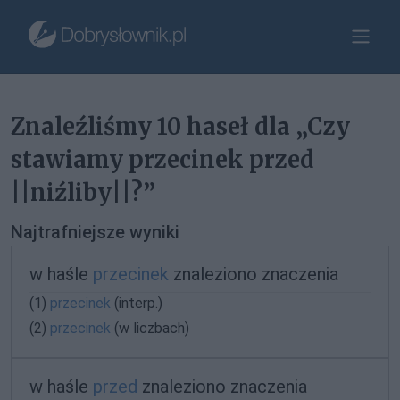
Znaleźliśmy 10 haseł dla „Czy
stawiamy przecinek przed
||niźliby||?”
Najtrafniejsze wyniki
w haśle
przecinek
znaleziono znaczenia
(1)
przecinek
(interp.)
(2)
przecinek
(w liczbach)
w haśle
przed
znaleziono znaczenia