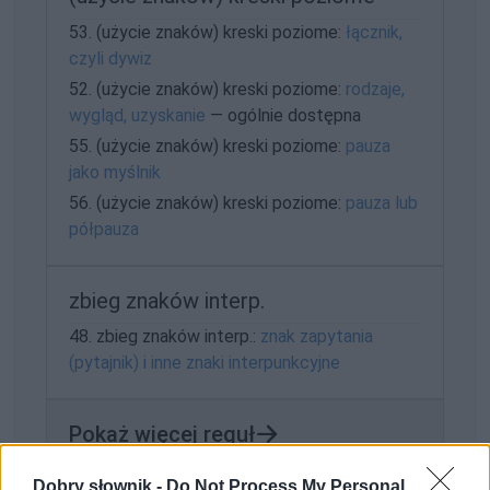
53. (użycie znaków) kreski poziome:
łącznik,
czyli dywiz
52. (użycie znaków) kreski poziome:
rodzaje,
wygląd, uzyskanie
— ogólnie dostępna
55. (użycie znaków) kreski poziome:
pauza
jako myślnik
56. (użycie znaków) kreski poziome:
pauza lub
półpauza
zbieg znaków interp.
48. zbieg znaków interp.:
znak zapytania
(pytajnik) i inne znaki interpunkcyjne
Pokaż więcej reguł
Dobry słownik -
Do Not Process My Personal