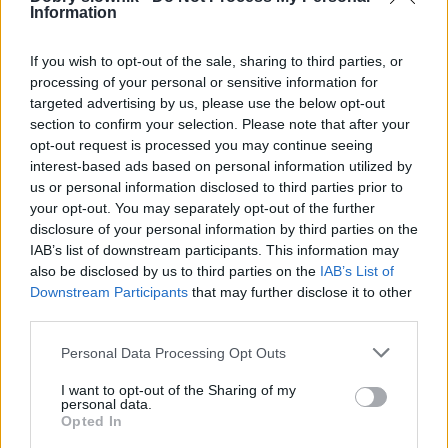
Information
Słownika poprawnej polszczyzny
If you wish to opt-out of the sale, sharing to third parties, or
processing of your personal or sensitive information for
Czy stawiać przecinek przed
jeżeli
w
...jeżeli
targeted advertising by us, please use the below opt-out
nie..., to...
?
section to confirm your selection. Please note that after your
opt-out request is processed you may continue seeing
Czy stawiać przecinek przed
róg
przy
interest-based ads based on personal information utilized by
podawaniu lokalizacji?
us or personal information disclosed to third parties prior to
Czy można stosować dywiz?
— Cała prawda o
your opt-out. You may separately opt-out of the further
pisowni przedrostka
post-
disclosure of your personal information by third parties on the
IAB’s list of downstream participants. This information may
Czy stawiać przecinek?
also be disclosed by us to third parties on the
IAB’s List of
Czy stawiać przecinek w
taki jak
?
Downstream Participants
that may further disclose it to other
third parties.
Pokaż więcej artykułów
Please note that this website/app uses one or more Google
Personal Data Processing Opt Outs
services and may gather and store information including but
not limited to your visit or usage behaviour. You may click to
I want to opt-out of the Sharing of my
personal data.
grant or deny consent to Google and its third-party tags to
Opted In
use your data for below specified purposes in below Google